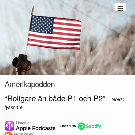
Hoppa till innehåll
Amerikapodden
“Roligare än både P1 och P2”
—
Nöjda
lyssnare