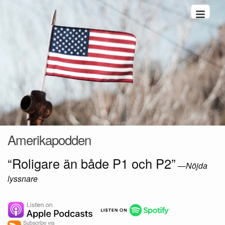
Hoppa till innehåll
Amerikapodden
“Roligare än både P1 och P2”
—
Nöjda
lyssnare