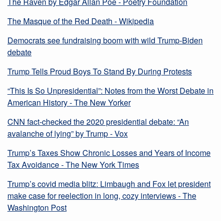
The Raven by Edgar Allan Poe - Poetry Foundation
The Masque of the Red Death - Wikipedia
Democrats see fundraising boom with wild Trump-Biden
debate
Trump Tells Proud Boys To Stand By During Protests
“This Is So Unpresidential”: Notes from the Worst Debate in
American History - The New Yorker
CNN fact-checked the 2020 presidential debate: “An
avalanche of lying” by Trump - Vox
Trump’s Taxes Show Chronic Losses and Years of Income
Tax Avoidance - The New York Times
Trump’s covid media blitz: Limbaugh and Fox let president
make case for reelection in long, cozy interviews - The
Washington Post