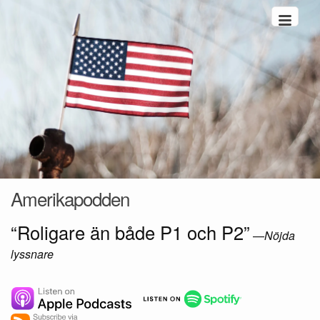
Hoppa till innehåll
Amerikapodden
“Roligare än både P1 och P2”
—
Nöjda
lyssnare