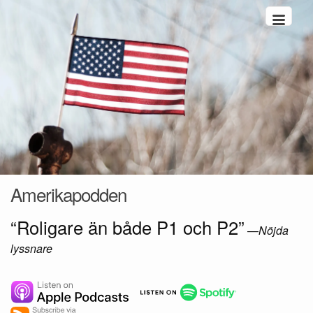
Hoppa till innehåll
Amerikapodden
“Roligare än både P1 och P2”
—
Nöjda
lyssnare