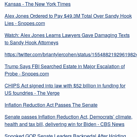
Kansas - The New York Times
Alex Jones Ordered to Pay $49.3M Total Over Sandy Hook
Lies - Snopes.com
Watch: Alex Jones Learns Lawyers Gave Damaging Texts
to Sandy Hook Attorneys
https://twitter.com/briantylercohen/status/155488219296198
Trump Says FBI Searched Estate in Major Escalation of
Probe - Snopes.com
CHIPS Act signed into law with $52 billion in funding for
US foundries - The Verge
Inflation Reduction Act Passes The Senate
Senate passes Inflation Reduction Act, Democrats’ climate,
health and tax bill, delivering win for Biden - CBS News
Spooked GOP Senate Leaders Backpedal After Holding