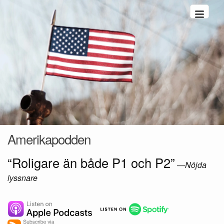
Hoppa till innehåll
Amerikapodden
“Roligare än både P1 och P2”
—
Nöjda
lyssnare