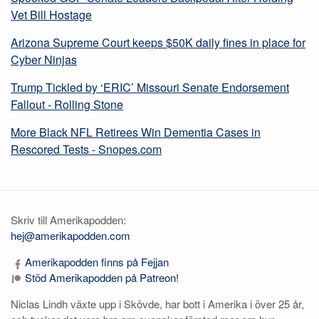
Vet Bill Hostage
Arizona Supreme Court keeps $50K daily fines in place for
Cyber Ninjas
Trump Tickled by ‘ERIC’ Missouri Senate Endorsement
Fallout - Rolling Stone
More Black NFL Retirees Win Dementia Cases in
Rescored Tests - Snopes.com
Skriv till Amerikapodden:
hej@amerikapodden.com
Amerikapodden finns på Fejjan
Stöd Amerikapodden på Patreon!
Niclas Lindh växte upp i Skövde, har bott i Amerika i över 25 år,