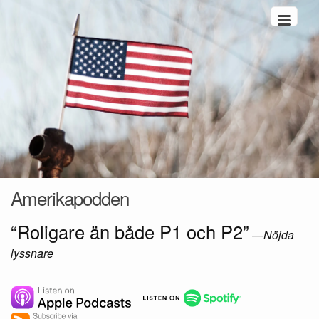
Hoppa till innehåll
Amerikapodden
“Roligare än både P1 och P2”
—
Nöjda
lyssnare