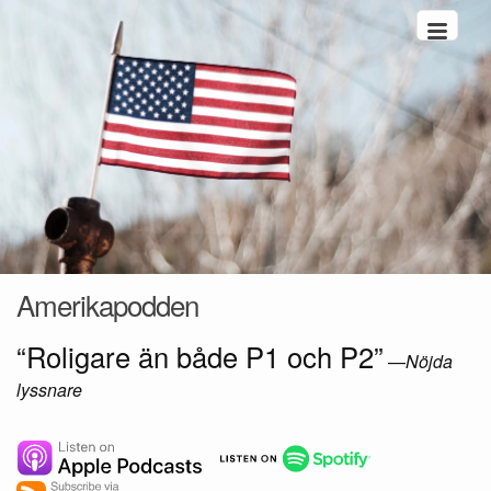
Hoppa till innehåll
Amerikapodden
“Roligare än både P1 och P2”
—
Nöjda
lyssnare