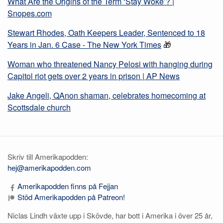
What Are the Origins of the Term ‘Stay Woke’? |
Snopes.com
Stewart Rhodes, Oath Keepers Leader, Sentenced to 18
Years in Jan. 6 Case - The New York Times
🎁
Woman who threatened Nancy Pelosi with hanging during
Capitol riot gets over 2 years in prison | AP News
Jake Angeli, QAnon shaman, celebrates homecoming at
Scottsdale church
Skriv till Amerikapodden:
hej@amerikapodden.com
Amerikapodden finns på Fejjan
Stöd Amerikapodden på Patreon!
Niclas Lindh växte upp i Skövde, har bott i Amerika i över 25 år,