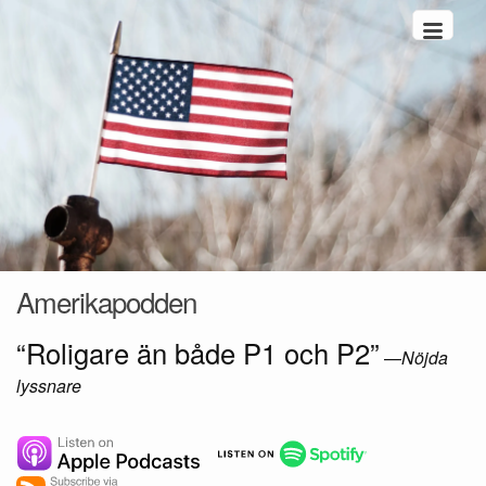
Hoppa till innehåll
Amerikapodden
“Roligare än både P1 och P2”
—
Nöjda
lyssnare