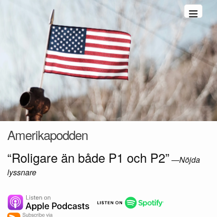
Hoppa till innehåll
Amerikapodden
“Roligare än både P1 och P2”
—
Nöjda
lyssnare