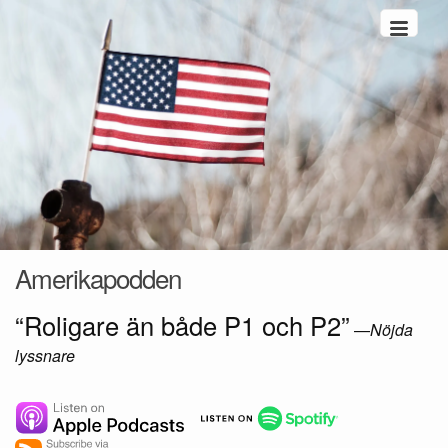
Hoppa till innehåll
Amerikapodden
“Roligare än både P1 och P2”
—
Nöjda
lyssnare