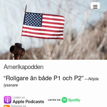
Hoppa till innehåll
Amerikapodden
“Roligare än både P1 och P2”
—
Nöjda
lyssnare