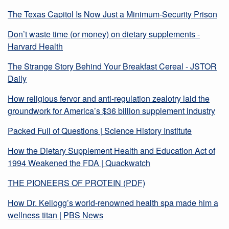
The Texas Capitol Is Now Just a Minimum-Security Prison
Don’t waste time (or money) on dietary supplements -
Harvard Health
The Strange Story Behind Your Breakfast Cereal - JSTOR
Daily
How religious fervor and anti-regulation zealotry laid the
groundwork for America’s $36 billion supplement industry
Packed Full of Questions | Science History Institute
How the Dietary Supplement Health and Education Act of
1994 Weakened the FDA | Quackwatch
THE PIONEERS OF PROTEIN (PDF)
How Dr. Kellogg’s world-renowned health spa made him a
wellness titan | PBS News