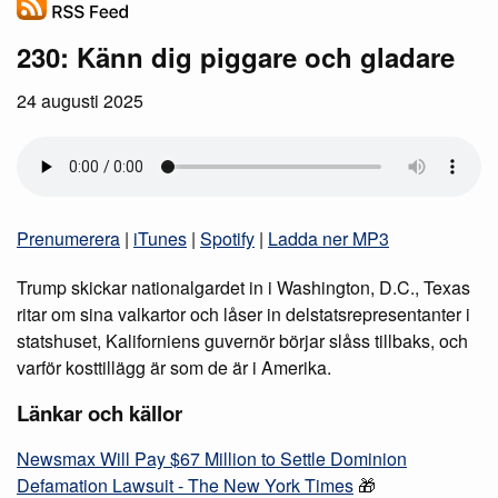
230: Känn dig piggare och gladare
24 augusti 2025
Prenumerera
|
iTunes
|
Spotify
|
Ladda ner MP3
Trump skickar nationalgardet in i Washington, D.C., Texas
ritar om sina valkartor och låser in delstatsrepresentanter i
statshuset, Kaliforniens guvernör börjar slåss tillbaks, och
varför kosttillägg är som de är i Amerika.
Länkar och källor
Newsmax Will Pay $67 Million to Settle Dominion
Defamation Lawsuit - The New York Times
🎁