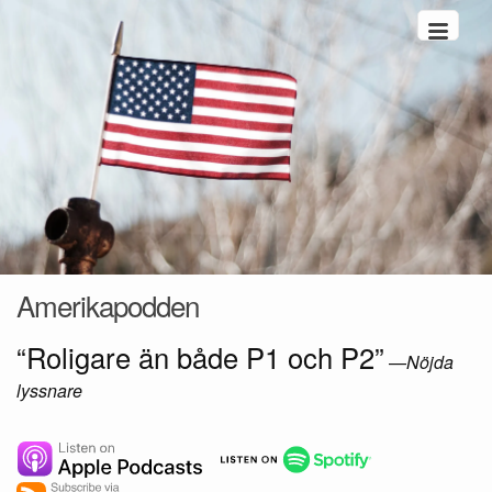
Hoppa till innehåll
Amerikapodden
“Roligare än både P1 och P2”
—
Nöjda
lyssnare