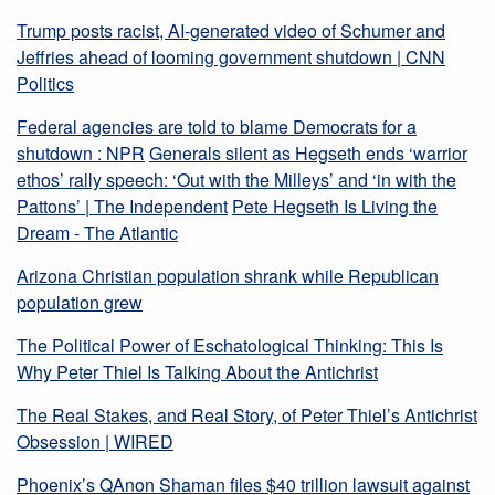
Trump posts racist, AI-generated video of Schumer and
Jeffries ahead of looming government shutdown | CNN
Politics
Federal agencies are told to blame Democrats for a
shutdown : NPR
Generals silent as Hegseth ends ‘warrior
ethos’ rally speech: ‘Out with the Milleys’ and ‘in with the
Pattons’ | The Independent
Pete Hegseth Is Living the
Dream - The Atlantic
Arizona Christian population shrank while Republican
population grew
The Political Power of Eschatological Thinking: This Is
Why Peter Thiel Is Talking About the Antichrist
The Real Stakes, and Real Story, of Peter Thiel’s Antichrist
Obsession | WIRED
Phoenix’s QAnon Shaman files $40 trillion lawsuit against