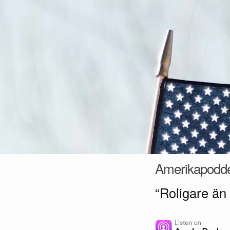
Hoppa till innehåll
Amerikapodd
“Roligare än