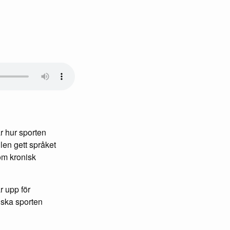
ar hur sporten
len gett språket
om kronisk
r upp för
nska sporten