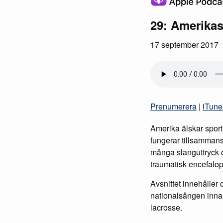
29: Amerikas
17 september 2017
Prenumerera
|
iTune
Amerika älskar sport,
fungerar tillsammans
många slanguttryck o
traumatisk encefalop
Avsnittet innehåller 
nationalsången inna
lacrosse.