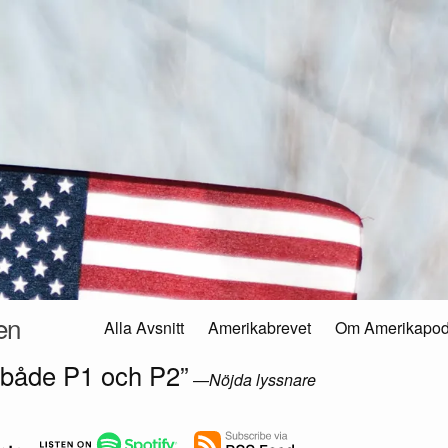
en
Alla Avsnitt
Amerikabrevet
Om Amerikapo
 både P1 och P2”
—
Nöjda lyssnare