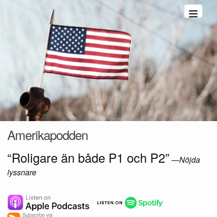
Hoppa till innehåll
Amerikapodden
“Roligare än både P1 och P2”
—
Nöjda
lyssnare