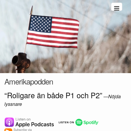
Hoppa till innehåll
Amerikapodden
“Roligare än både P1 och P2”
—
Nöjda
lyssnare