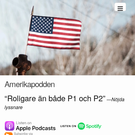
Hoppa till innehåll
Amerikapodden
“Roligare än både P1 och P2”
—
Nöjda
lyssnare