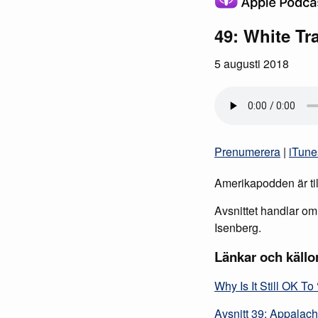
49: White Tr
5 augusti 2018
Prenumerera
|
iTune
Amerikapodden är til
Avsnittet handlar om
Isenberg.
Länkar och källo
Why Is It Still OK T
Avsnitt 39: Appalach