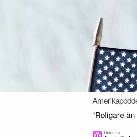
Hoppa till innehåll
Amerikapodd
“Roligare än