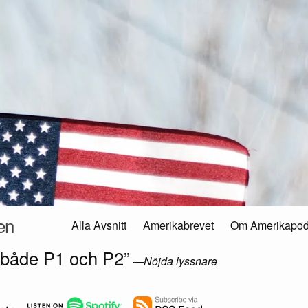
en
Alla Avsnitt
Amerikabrevet
Om Amerikapo
 både P1 och P2”
—
Nöjda lyssnare