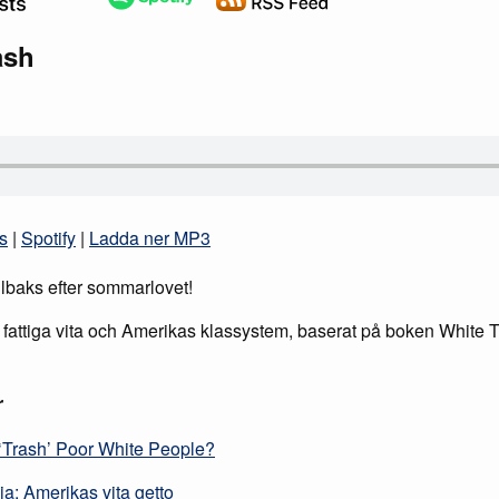
ash
s
|
Spotify
|
Ladda ner MP3
lbaks efter sommarlovet!
 fattiga vita och Amerikas klassystem, baserat på boken White
r
o ‘Trash’ Poor White People?
ia: Amerikas vita getto