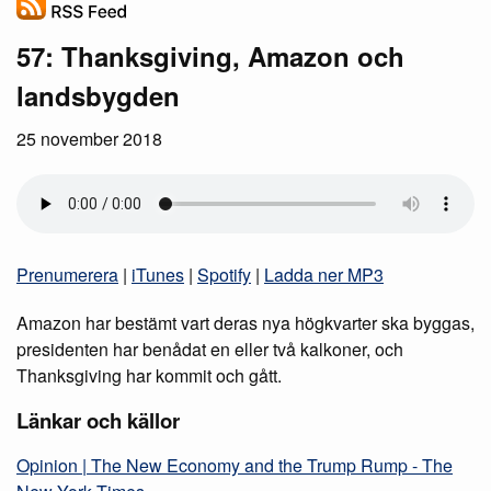
57: Thanksgiving, Amazon och
landsbygden
25 november 2018
Prenumerera
|
iTunes
|
Spotify
|
Ladda ner MP3
Amazon har bestämt vart deras nya högkvarter ska byggas,
presidenten har benådat en eller två kalkoner, och
Thanksgiving har kommit och gått.
Länkar och källor
Opinion | The New Economy and the Trump Rump - The