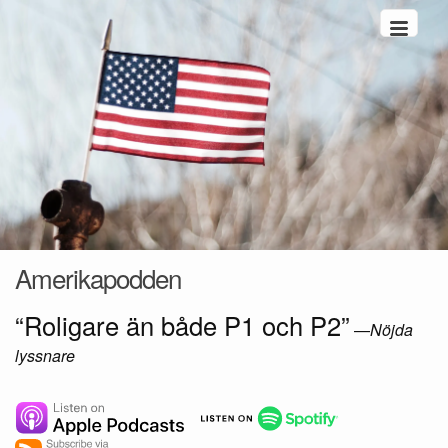
Hoppa till innehåll
Amerikapodden
“Roligare än både P1 och P2”
—
Nöjda
lyssnare