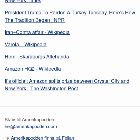
New York Times
President Trump To Pardon A Turkey Tuesday. Here’s How
The Tradition Began : NPR
Iran–Contra affair - Wikipedia
Varola – Wikipedia
Hem - Skaraborgs Allehanda
Amazon HQ2 - Wikipedia
It’s official: Amazon splits prize between Crystal City and
New York - The Washington Post
Skriv till Amerikapodden:
hej@amerikapodden.com
Amerikapodden finns på Fejjan