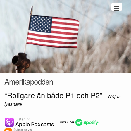
Hoppa till innehåll
Amerikapodden
“Roligare än både P1 och P2”
—
Nöjda
lyssnare