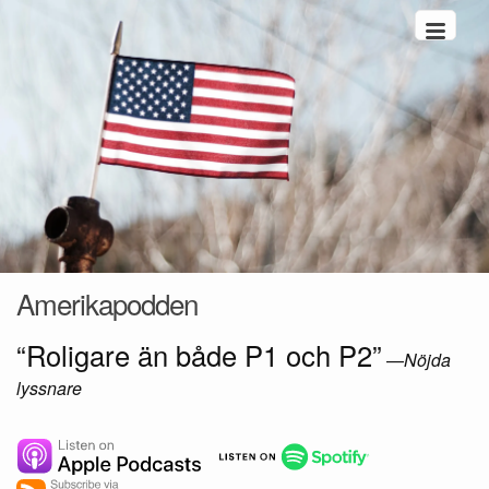
Hoppa till innehåll
Amerikapodden
“Roligare än både P1 och P2”
—
Nöjda
lyssnare