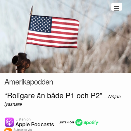
Hoppa till innehåll
Amerikapodden
“Roligare än både P1 och P2”
—
Nöjda
lyssnare