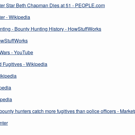
ter Star Beth Chapman Dies at 51 - PEOPLE.com
er - Wikipedia
unting - Bounty Hunting History - HowStuffWorks
owStuffWorks
 Wars - YouTube
 Fugitives - Wikipedia
ikipedia
ipedia
ipedia
unty hunters catch more fugitives than police officers - Marke
nter