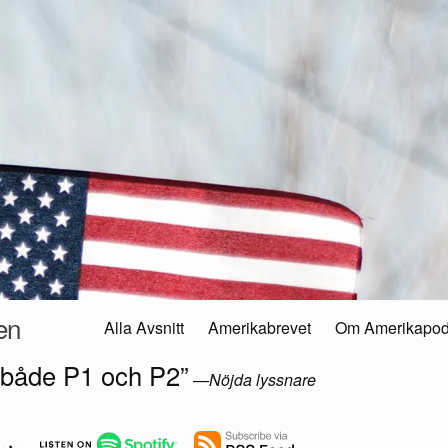
en
Alla Avsnitt
Amerikabrevet
Om Amerikapo
 både P1 och P2”
—
Nöjda lyssnare