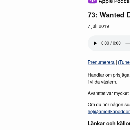
73: Wanted D
7 juli 2019
Prenumerera
|
iTune
Handlar om prisjägar
i vilda västern.
Avsnittet var mycket 
Om du hör någon susp
hej@amerikapodde
Länkar och källo