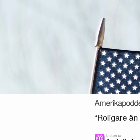
Hoppa till innehåll
Amerikapodd
“Roligare än