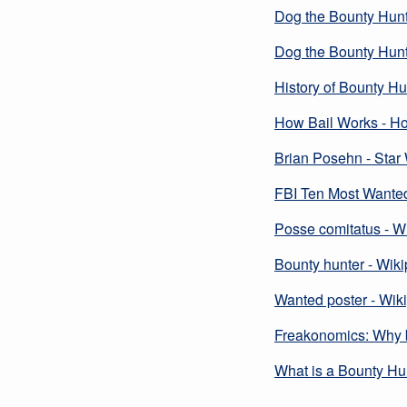
Dog the Bounty Hun
Dog the Bounty Hunt
History of Bounty H
How Bail Works - H
Brian Posehn - Star
FBI Ten Most Wanted
Posse comitatus - W
Bounty hunter - Wik
Wanted poster - Wik
Freakonomics: Why bo
What is a Bounty Hu