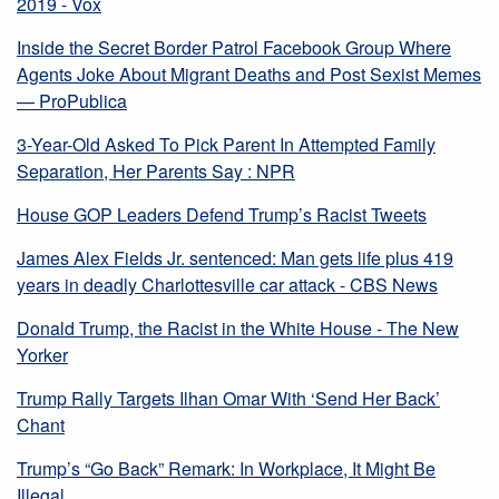
2019 - Vox
Inside the Secret Border Patrol Facebook Group Where
Agents Joke About Migrant Deaths and Post Sexist Memes
— ProPublica
3-Year-Old Asked To Pick Parent In Attempted Family
Separation, Her Parents Say : NPR
House GOP Leaders Defend Trump’s Racist Tweets
James Alex Fields Jr. sentenced: Man gets life plus 419
years in deadly Charlottesville car attack - CBS News
Donald Trump, the Racist in the White House - The New
Yorker
Trump Rally Targets Ilhan Omar With ‘Send Her Back’
Chant
Trump’s “Go Back” Remark: In Workplace, It Might Be
Illegal