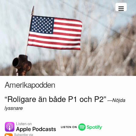
Hoppa till innehåll
Amerikapodden
“Roligare än både P1 och P2”
—
Nöjda
lyssnare