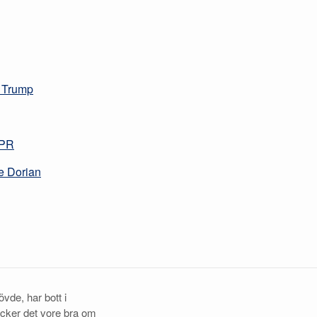
d Trump
NPR
e Dorian
vde, har bott i
ycker det vore bra om