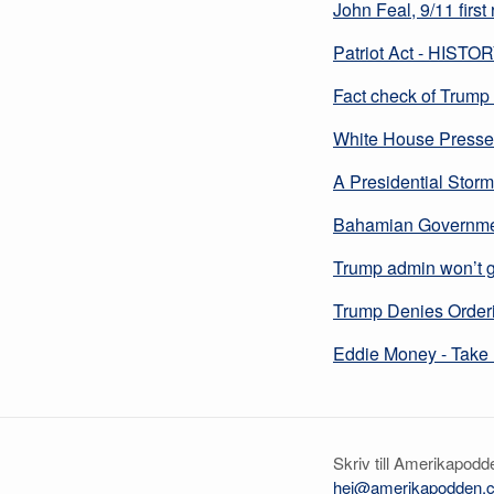
John Feal, 9/11 first
Patriot Act - HISTO
Fact check of Trump
White House Presse
A Presidential Stor
Bahamian Governmen
Trump admin won’t g
Trump Denies Order
Eddie Money - Take
Skriv till Amerikapodd
hej@amerikapodden.