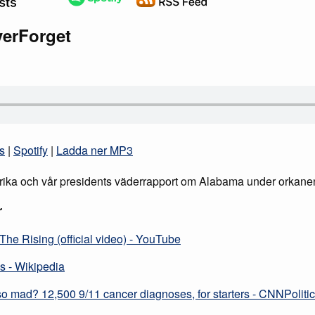
verForget
s
|
Spotify
|
Ladda ner MP3
rika och vår presidents väderrapport om Alabama under orkanen
r
The Rising (official video) - YouTube
s - Wikipedia
o mad? 12,500 9/11 cancer diagnoses, for starters - CNNPoliti