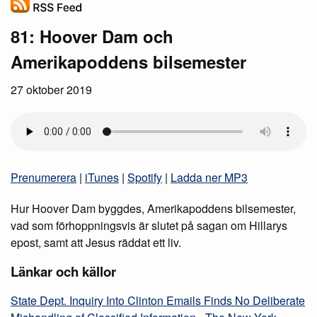
81: Hoover Dam och
Amerikapoddens bilsemester
27 oktober 2019
Prenumerera
|
iTunes
|
Spotify
|
Ladda ner MP3
Hur Hoover Dam byggdes, Amerikapoddens bilsemester,
vad som förhoppningsvis är slutet på sagan om Hillarys
epost, samt att Jesus räddat ett liv.
Länkar och källor
State Dept. Inquiry Into Clinton Emails Finds No Deliberate