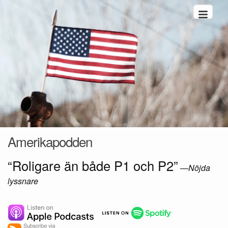
Hoppa till innehåll
Amerikapodden
“Roligare än både P1 och P2”
—
Nöjda
lyssnare