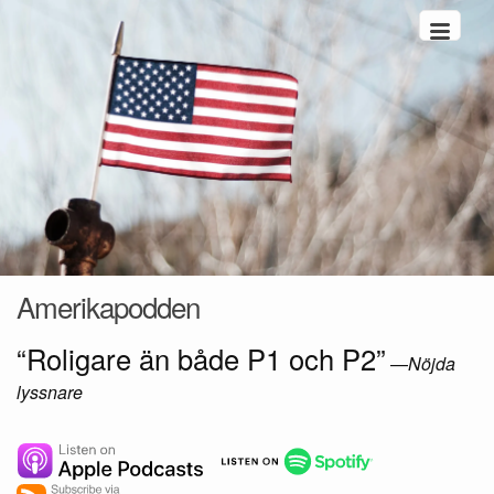
Hoppa till innehåll
Amerikapodden
“Roligare än både P1 och P2”
—
Nöjda
lyssnare