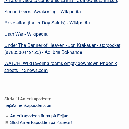
All are invited to come unto Christ - ComeUntoChrist.org
Second Great Awakening - Wikipedia
Revelation (Latter Day Saints) - Wikipedia
Utah War - Wikipedia
Under The Banner of Heaven - Jon Krakauer - storpocket
(9780330419123) - Adlibris Bokhandel
WATCH: Wild javelina roams empty downtown Phoenix
streets - 12news.com
Skriv till Amerikapodden:
hej@amerikapodden.com
Amerikapodden finns på Fejjan
Stöd Amerikapodden på Patreon!